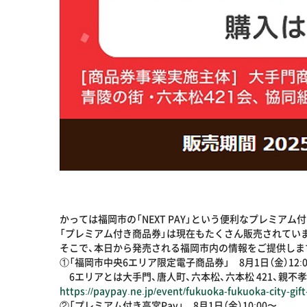
かっては福岡市の「NEXT PAY」という便利なプレミア
「プレミアム付き商品券」は現在もたくさん販売されてい
そこで、本日から発売される福岡市内の情報をご提供しま
①「福岡市中央6エリア限定電子商品券」 8月1日（金）12:0
6エリアとは大手門、唐人町、六本松、六本松 421、親不
https://paypay.ne.jp/event/fukuoka-fukuoka-city-gif
②「プレミアム付き高宮Pay」 8月1日（金）10:00〜